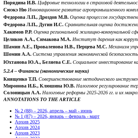
Порядина И.В.
Цифровые технологии в страховой деятельно
Сюэкэ Ню
Инновационное развитие агропромышленного компл
Федорова Л.П., Дроздов М.В.
Оценка процессов государствен
Федорова Л.П., Дугин И.С.
Сравнительная оценка достижений
Хакимов Р.Р.
Оценка региональной жилищно-коммунальной сф
Целиков А.А., Симакова М.А.
Институт дарения как корруп
Шамин А.Е., Проваленова Н.В., Перцева М.С.
Механизм упр
Шомин А.А.
Система управления экономической безопасностью
Юхтанова Ю.А., Беляева С.Е.
Социальное инвестирование ка
5.2.4 – Финансы
(экономические науки)
Киященко Т.П.
Совершенствование методического инструме
Миронова И.Б., Клюшина Ю.В.
Налоговое регулирование те
Солоницын А.А.
Н
алоговые реформы 2025-2026 гг. и их макр
ANNOTATIONS TO THE ARTICLE
№ 2 (88) – 2026, апрель – май - июнь
№ 1 (87) – 2026, январь – февраль - март
Архив 2025
Архив 2024
Архив 2023