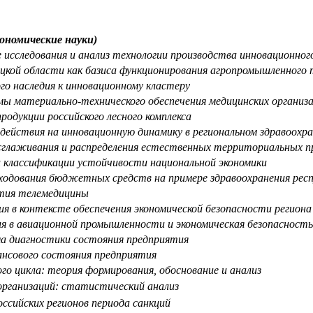
кономические науки)
 исследования и анализ технологии производства инновационног
кой области как базиса функционирования агропромышленного 
го наследия к инновационному кластеру
 материально-технического обеспечения медицинских организ
одукции российского лесного комплекса
действия на инновационную динамику в региональном здравоохр
глаживания и распределения естественных территориальных пр
 классификации устойчивости национальной экономики
дования бюджетных средств на примере здравоохранения респ
ития телемедицины
я в контексте обеспечения экономической безопасности региона
в авиационной промышленности и экономическая безопасность
ма диагностики состояния предприятия
нсового состояния предприятия
о цикла: теория формирования, обоснование и анализ
 организаций: статистический анализ
ссийских регионов периода санкций