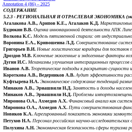
Annotation 4 (86) – 2025
СОДЕРЖАНИЕ
5.2.3 - РЕГИОНАЛЬНАЯ И ОТРАСЛЕВАЯ ЭКОНОМИКА
(э
Агалакова А.В.,
Арипов К.Е., Агалаков К.Д.
М
аркетинговые
Будюкин В.В.
Оценка инновационной деятельности АПК Липец
Волкова К.С.
Модель пятизвенной спирали: от индустриально
Воронина Е.А., Кривошеина Л.Д.
Совершенствование системы
Григорьев В.И.
Новые логистические коридоры для поставок пр
Дроздов М.В.
Ключевые экзогенные и эндогенные факторы воз
Дугин И.С.
Механизмы улучшения интеграционных процессов с
Иванов А.В.
Теоретические подходы к раскрытию сущности и
Короткова А.В., Ведерников А.В.
Аудит эффективности расхо
Куфтырева Н.А.
Экономическое содержание тенденций разв
Минаков А.В., Эриашвили Н.Д.
Занятость и доходы населени
Минаков А.В., Эриашвили Н.Д.
Проблемы импортозамещения 
Миронова О.А., Ахмедов А.Х.
Финансовый анализ как систе
Миронова О.А., Ахмедов А.Х.
Пути совершенствования фина
Новиков К.А.
Агрегированный показатель экономики замкнутог
Петухов Н.А.
Персонал российских научно-исследовательских
Полухина А.Н.
Экономическая безопасность сферы туризма ро