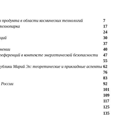
о продукта в области космических технологий
7
технопарка
17
24
аций
30
37
анении
40
еференций в контексте энергетической безопасности
47
55
ублики Марий Эл: теоретические и прикладные аспекты
62
76
83
 России
92
101
109
117
125
135