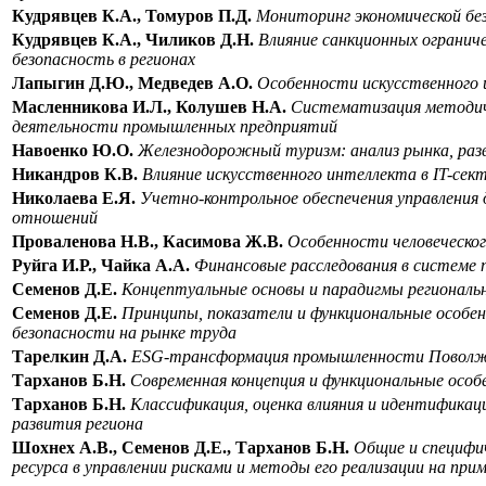
Кудрявцев К.А., Томуров П.Д.
Мониторинг экономической бе
Кудрявцев К.А., Чиликов Д.Н.
Влияние санкционных огранич
безопасность в регионах
Лапыгин Д.Ю., Медведев А.О.
Особенности искусственного 
Масленникова И.Л., Колушев Н.А.
Систематизация методиче
деятельности промышленных предприятий
Навоенко Ю.О.
Железнодорожный туризм: анализ рынка, раз
Никандров К.В.
Влияние искусственного интеллекта в IT-сек
Николаева Е.Я.
Учетно-контрольное обеспечения управления
отношений
Проваленова Н.В., Касимова Ж.В.
Особенности человеческог
Руйга И.Р., Чайка А.А.
Финансовые расследования в системе 
Семенов Д.Е.
Концептуальные основы и парадигмы региональн
Семенов Д.Е.
Принципы, показатели и функциональные особен
безопасности на рынке труда
Тарелкин Д.А.
ЕSG-трансформация промышленности Поволжья
Тарханов Б.Н.
Современная концепция и функциональные особ
Тарханов Б.Н.
Классификация, оценка влияния и идентификац
развития региона
Шохнех А.В., Семенов Д.Е., Тарханов Б.Н.
Общие и специфи
ресурса в управлении рисками и методы его реализации на пр