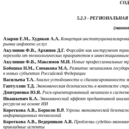
СО
5.2.3 - РЕГИОНАЛЬН
(эконом
Азарян Е.М., Худяков А.А.
Концепция институционализирова
рынка инфлюенс-услуг
Акулинин Ф.В., Архипов Д.Г.
Форсайт как инструмент транс
перехода от технологических приоритетов к инвестиционным
Акулинин Ф.В., Максимов М.И.
Новые профессиональные тра
Бобошко Н.М., Симакова М.А.
Развитие механизмов госуда
в новых субъектах Российской Федерации
Васильева Т.А.
Анализ устойчивости и сбалансированности э
Гаптуллин Т.Д.
Экономическая безопасность в контексте стр
Дмитриенко Ю.Я.
Риск-ориентированный механизм в системе
Ивашкевич К.А.
Экономический эффект предиктивной аналит
ресурсов на основе ИИ
Короткова А.В., Борисов В.Р.
Угрозы экономической безопасн
информационных технологий
Короткова А.В., Ведерников А.В.
Проблемы
судебно-экономи
прикладные аспекты