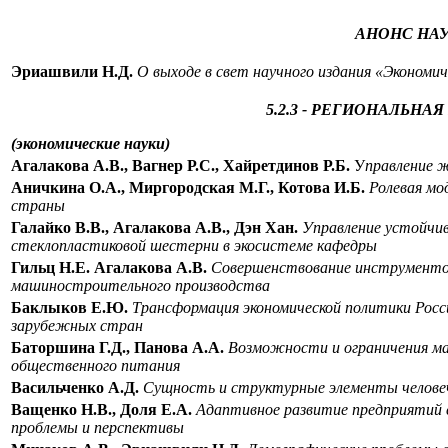
АНОНС НА
Эриашвили Н.Д.
О выходе в свет научного издания «Экономич
5.2.3 - РЕГИОНАЛЬНА
(экономические науки)
Агалакова А.В., Вагнер Р.С., Хайретдинов Р.Б.
У
правление 
Аничкина О.А., Миргородская М.Г., Котова И.Б.
Ролевая мо
страны
Галайко В.В., Агалакова А.В., Дэн Хан.
Управление устойчив
стеклопластиковой шестерни в экосистеме кафедры
Гильц Н.Е. Агалакова А.В.
Совершенствование инструментов
машиностроительного производства
Баклыков Е.Ю.
Трансформация экономической политики Росс
зарубежных стран
Баторшина Г.Д., Панова А.А.
Возможности и ограничения ма
общественного питания
Васильченко А.Д.
Сущность и структурные элементы челове
Ващенко Н.В., Доля Е.А.
Адаптивное развитие предприятий 
проблемы и перспективы