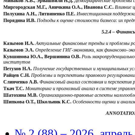
Минаков А.В., Эриашвили Н.Д.
Демографические проблемы с
Миргородская М.Г., Аничкина О.А., Иванова С.С.
Влияние 
Полухина А.Н., Литвиненко П.Е.
Инвестиционная поддержка 
Порядина И.В.
Подходы к оценке стоимости бизнеса: их пред
5.2.4 – Финанс
Казымов И.А.
Актуальные финансовые тренды и проблемы ро
Казымов Э.А.
Определение ГИГ-экономики, как финансово–эк
Кувшинова Ю.А., Вершинина О.В.
Роль макропруденциально
институтов
Петухов Н.А.
Получение государственных и муниципальных ус
Райцев С.Н.
Проблемы и перспективы правового регулирован
Слинченко А.В.
Финансовый анализ состояния и перспектив 
Ткач Т.С.
Мониторинг и прогнозный анализ в системе управле
Шатохина М.В.
Организационно-правовые аспекты налогообло
Шипкова О.Т., Школьник К.С.
Особенности оценки и анализ
ANNOTATION
№ 2 (88) – 2026, апрель