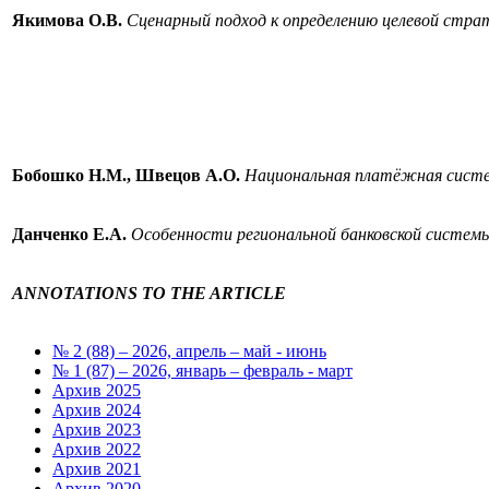
Якимова О.В.
Сценарный подход к определению целевой стра
Бобошко Н.М., Швецов А.О.
Национальная платёжная систем
Данченко Е.А.
Особенности региональной банковской систем
ANNOTATIONS TO THE ARTICLE
№ 2 (88) – 2026, апрель – май - июнь
№ 1 (87) – 2026, январь – февраль - март
Архив 2025
Архив 2024
Архив 2023
Архив 2022
Архив 2021
Архив 2020