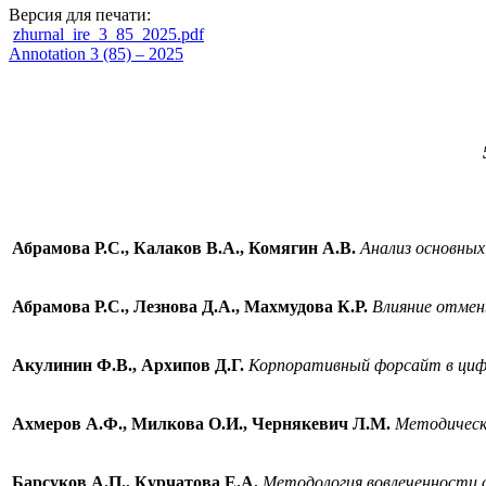
Версия для печати:
zhurnal_ire_3_85_2025.pdf
Annotation 3 (85) – 2025
Абрамова Р.С., Калаков В.А., Комягин А.В.
Анализ основных
Абрамова Р.С., Лезнова Д.А., Махмудова К.Р.
Влияние отмены
Акулинин Ф.В., Архипов Д.Г.
Корпоративный форсайт в цифр
Ахмеров А.Ф., Милкова О.И., Чернякевич Л.М.
Методически
Барсуков А.П., Курчатова Е.А.
Методология вовлеченности с